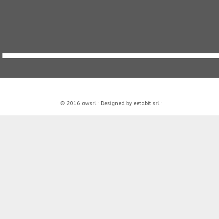
·
© 2016
awsrl
·
Designed by
eetabit srl
·