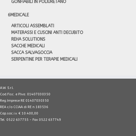
GONFIABILI IN POLIURETANO
6
MEDICALE
ARTICOLI ASSEMBLATI
MATERASSI E CUSCINI ANTI DECUBITO
REHA SOLUTIONS
SACCHE MEDICALI
SACCA SALVAGOCCIA
SERPENTINE PER TERAPIE MEDICALI
A.W. S.r.l.
Cod.Fisc. e P.Iva: 01407030350
Reg.Imprese RE 01407030350
REA c/o CCIAA di RE n.183536
Cap.soc.i.v. € 10.400,00
Tel 0522 637755 - Fax 0522 637749